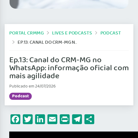
PORTAL CRMMG
LIVES E PODCASTS
PODCAST
EP.13: CANAL DO CRM-MG NO WHATSAPP: INFORMAÇÃO OFICIAL COM MAIS AGILIDADE
Ep.13: Canal do CRM-MG no
WhatsApp: informação oficial com
mais agilidade
Publicado em 24/07/2026
Podcast
Facebook
Twitter
LinkedIn
Email
Print
Telegram
Share