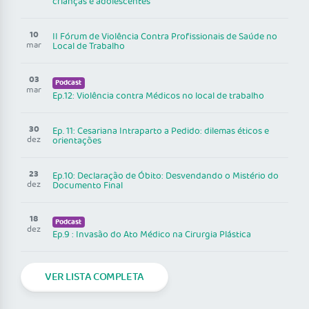
crianças e adolescentes
10
II Fórum de Violência Contra Profissionais de Saúde no
mar
Local de Trabalho
03
Podcast
mar
Ep.12: Violência contra Médicos no local de trabalho
30
Ep. 11: Cesariana Intraparto a Pedido: dilemas éticos e
dez
orientações
23
Ep.10: Declaração de Óbito: Desvendando o Mistério do
dez
Documento Final
18
Podcast
dez
Ep.9 : Invasão do Ato Médico na Cirurgia Plástica
VER LISTA COMPLETA