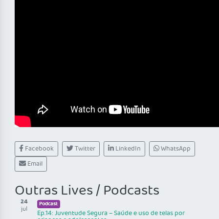
Facebook
Twitter
LinkedIn
WhatsApp
Email
Outras Lives / Podcasts
24
Podcast
jul
Ep.14: Juventude Segura – Saúde e uso de telas por