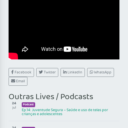
Facebook
Twitter
LinkedIn
WhatsApp
Email
Outras Lives / Podcasts
24
Podcast
jul
Ep.14: Juventude Segura – Saúde e uso de telas por
crianças e adolescentes
24