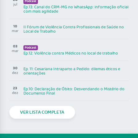
Podcast
jul
Ep.13: Canal do CRM-MG no WhatsApp: informação oficial
com mais agilidade
10
II Fórum de Violência Contra Profissionais de Saúde no
mar
Local de Trabalho
03
Podcast
mar
Ep.12: Violência contra Médicos no local de trabalho
30
Ep. 11: Cesariana Intraparto a Pedido: dilemas éticos e
dez
orientações
23
Ep.10: Declaração de Óbito: Desvendando o Mistério do
dez
Documento Final
VER LISTA COMPLETA